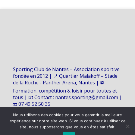
Sporting Club de Nantes – Association sportive
fondée en 2012 | 📍 Quartier Malakoff – Stade
de la Roche - Panther Arena, Nantes | ⚽
Formation, compétition & loisir pour toutes et
tous | 📧 Contact : nantes.sporting@gmail.com |
☎️ 07 49 52 50 35
Nous utilisons des cookies pour vous garantir la meilleure
expérience sur notre site web. Si vous continuez à utiliser ce
©
2026 - SPORTING CLUB DE NANTES | Site internet réalisé par
site, nous supposerons que vous en êtes satisfait.