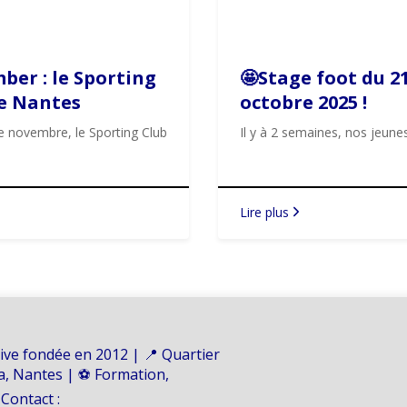
er : le Sporting
🤩Stage foot du 21
e Nantes
octobre 2025 !
e !💙🫱🏼‍🫲🏽
e novembre, le Sporting Club
Il y à 2 semaines, nos jeun
Lire plus
ive fondée en 2012 | 📍 Quartier
na, Nantes | ⚽ Formation,
 Contact :