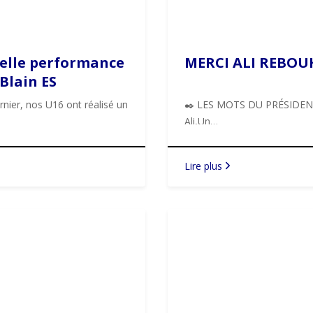
Belle performance
MERCI ALI REBOUH
 Blain ES
nier, nos U16 ont réalisé un
✒️ LES MOTS DU PRÉSIDENT
Ali,Un…
Lire plus