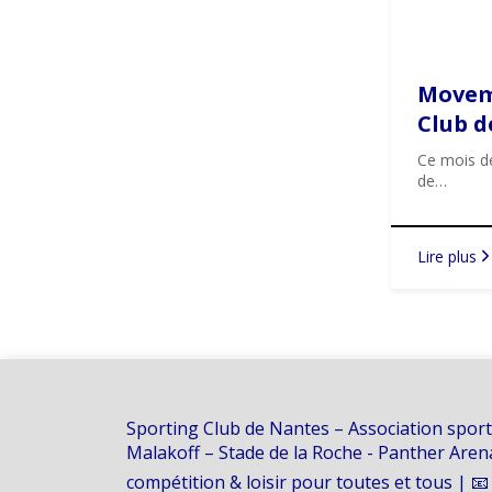
Movemb
Club d
s’engag
Ce mois d
de…
Lire plus
Sporting Club de Nantes – Association sport
Malakoff – Stade de la Roche - Panther Are
compétition & loisir pour toutes et tous | 📧