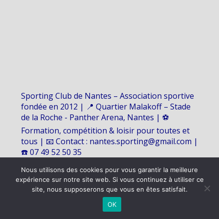
Sporting Club de Nantes – Association sportive
fondée en 2012 | 📍 Quartier Malakoff – Stade
de la Roche - Panther Arena, Nantes | ⚽
Formation, compétition & loisir pour toutes et
tous | 📧 Contact : nantes.sporting@gmail.com |
☎️ 07 49 52 50 35
Nous utilisons des cookies pour vous garantir la meilleure
expérience sur notre site web. Si vous continuez à utiliser ce
©
2026 - SPORTING CLUB DE NANTES | Site internet réalisé par
site, nous supposerons que vous en êtes satisfait.
OK
MENTIONS LÉGALES