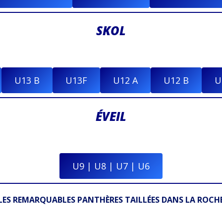
SKOL
U13 B
U13F
U12 A
U12 B
U
ÉVEIL
U9 | U8 | U7 | U6
LES REMARQUABLES PANTHÈRES TAILLÉES DANS LA ROCH