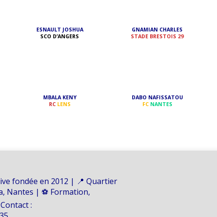
ESNAULT JOSHUA
GNAMIAN CHARLES
SCO D’ANGERS
STADE BRESTOIS 29
MBALA KENY
DABO NAFISSATOU
RC
LENS
FC
NANTES
ive fondée en 2012 | 📍 Quartier
na, Nantes | ⚽ Formation,
 Contact :
 35