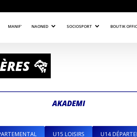
MANIF’
NAONED
SOCIOSPORT
BOUTIK OFFICI
ÈRES 🐆
AKADEMI
PARTEMENTAL
U15 LOISIRS
U14 DÉPART